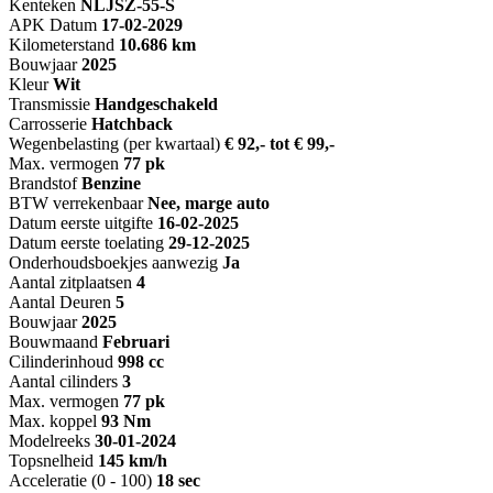
Kenteken
NL
JSZ-55-S
APK Datum
17-02-2029
Kilometerstand
10.686 km
Bouwjaar
2025
Kleur
Wit
Transmissie
Handgeschakeld
Carrosserie
Hatchback
Wegenbelasting (per kwartaal)
€ 92,- tot € 99,-
Max. vermogen
77 pk
Brandstof
Benzine
BTW verrekenbaar
Nee, marge auto
Datum eerste uitgifte
16-02-2025
Datum eerste toelating
29-12-2025
Onderhoudsboekjes aanwezig
Ja
Aantal zitplaatsen
4
Aantal Deuren
5
Bouwjaar
2025
Bouwmaand
Februari
Cilinderinhoud
998 cc
Aantal cilinders
3
Max. vermogen
77 pk
Max. koppel
93 Nm
Modelreeks
30-01-2024
Topsnelheid
145 km/h
Acceleratie (0 - 100)
18 sec