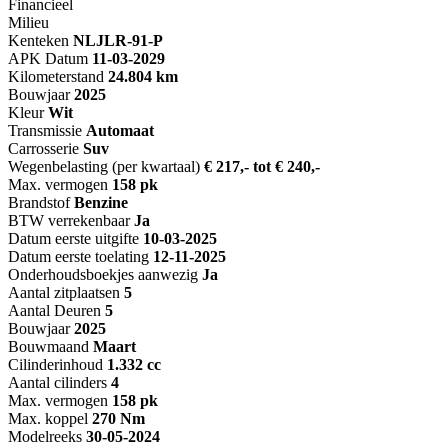
Financieel
Milieu
Kenteken
NL
JLR-91-P
APK Datum
11-03-2029
Kilometerstand
24.804 km
Bouwjaar
2025
Kleur
Wit
Transmissie
Automaat
Carrosserie
Suv
Wegenbelasting (per kwartaal)
€ 217,- tot € 240,-
Max. vermogen
158 pk
Brandstof
Benzine
BTW verrekenbaar
Ja
Datum eerste uitgifte
10-03-2025
Datum eerste toelating
12-11-2025
Onderhoudsboekjes aanwezig
Ja
Aantal zitplaatsen
5
Aantal Deuren
5
Bouwjaar
2025
Bouwmaand
Maart
Cilinderinhoud
1.332 cc
Aantal cilinders
4
Max. vermogen
158 pk
Max. koppel
270 Nm
Modelreeks
30-05-2024